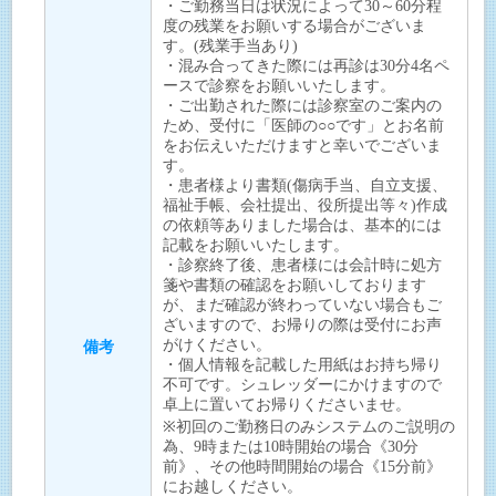
・ご勤務当日は状況によって30～60分程
度の残業をお願いする場合がございま
す。(残業手当あり)
・混み合ってきた際には再診は30分4名ペ
ースで診察をお願いいたします。
・ご出勤された際には診察室のご案内の
ため、受付に「医師の○○です」とお名前
をお伝えいただけますと幸いでございま
す。
・患者様より書類(傷病手当、自立支援、
福祉手帳、会社提出、役所提出等々)作成
の依頼等ありました場合は、基本的には
記載をお願いいたします。
・診察終了後、患者様には会計時に処方
箋や書類の確認をお願いしております
が、まだ確認が終わっていない場合もご
ざいますので、お帰りの際は受付にお声
がけください。
備考
・個人情報を記載した用紙はお持ち帰り
不可です。シュレッダーにかけますので
卓上に置いてお帰りくださいませ。
※初回のご勤務日のみシステムのご説明の
為、9時または10時開始の場合《30分
前》、その他時間開始の場合《15分前》
にお越しください。