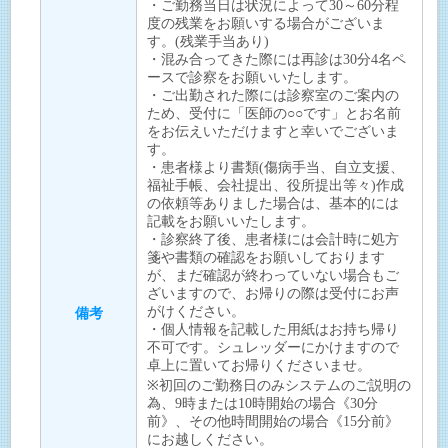
・ご勤務当日は状況によって30～60分程
度の残業をお願いする場合がございま
す。(残業手当あり)
・混み合ってきた際には再診は30分4名ペ
ースで診察をお願いいたします。
・ご出勤された際には診察室のご案内の
ため、受付に「医師の○○です」とお名前
をお伝えいただけますと幸いでございま
す。
・患者様より書類(傷病手当、自立支援、
福祉手帳、会社提出、役所提出等々)作成
の依頼等ありました場合は、基本的には
記載をお願いいたします。
・診察終了後、患者様には会計時に処方
箋や書類の確認をお願いしております
が、まだ確認が終わっていない場合もご
ざいますので、お帰りの際は受付にお声
がけください。
備考
・個人情報を記載した用紙はお持ち帰り
不可です。シュレッダーにかけますので
卓上に置いてお帰りくださいませ。
※初回のご勤務日のみシステムのご説明の
為、9時または10時開始の場合《30分
前》、その他時間開始の場合《15分前》
にお越しください。