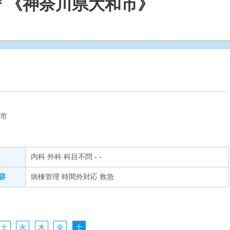
＊《神奈川県大和市》
和市
内科 外科 科目不問 - -
容
病棟管理 時間外対応 救急
土
水
木
金
土