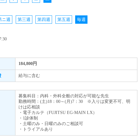
第ニ週
第三週
第四週
第五週
毎週
:30
184,800円
費
給与に含む
募集科目：内科・外科全般の対応が可能な先生
勤務時間：(土)18：00～(月)7：30 ※入りは変更不可、明
けは応相談
・電子カルテ（FUJITSU EG-MAIN LX）
・1診体制
・土曜のみ・日曜のみのご相談可
・トライアルあり