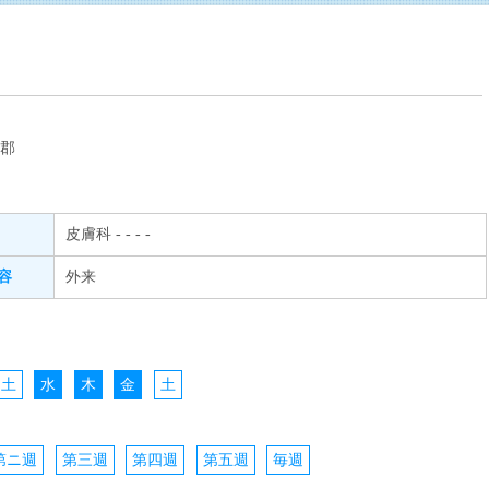
県郡
皮膚科 - - - -
容
外来
土
水
木
金
土
第ニ週
第三週
第四週
第五週
毎週