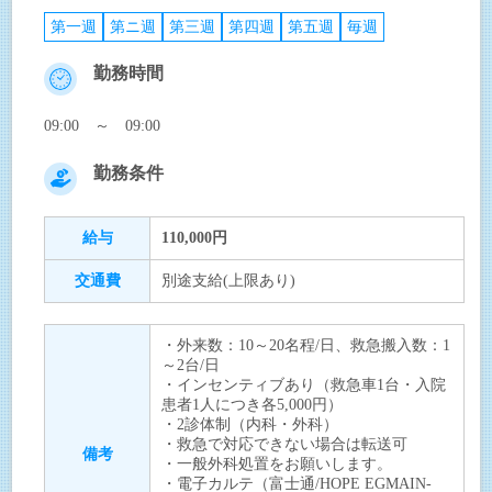
第一週
第ニ週
第三週
第四週
第五週
毎週
勤務時間
09:00 ～ 09:00
勤務条件
給与
110,000円
交通費
別途支給(上限あり)
・外来数：10～20名程/日、救急搬入数：1
～2台/日
・インセンティブあり（救急車1台・入院
患者1人につき各5,000円）
・2診体制（内科・外科）
・救急で対応できない場合は転送可
備考
・一般外科処置をお願いします。
・電子カルテ（富士通/HOPE EGMAIN-