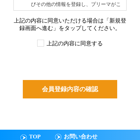
びその他の情報を登録し、プリーマがこ
れを承認した者をいいます。当該会員登
上記の内容に同意いただける場合は「新規登
録および承認後、会員はプリーマのサー
録画面へ進む」をタップしてください。
ビスを利用できるものとします。
会員は会員登録を行った時点で､本規約
上記の内容に同意する
を承諾したものとみなされます｡
会員が登録した情報は会員自らがその内
容につき責任を負うものとします。
登録した情報は会員本人がいつでも変
更・追加・削除できるものとします。
会員は自らの意思及び責任を持ってプリ
ーマのサービスを利用するものとしま
す｡
TOP
お問い合わせ
第3条 禁止行為