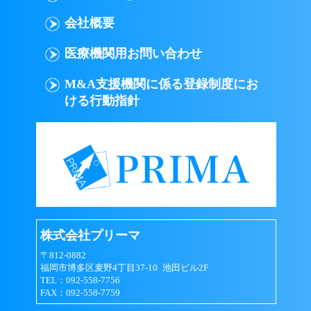
会員は以下の行為を行なわないものとします｡
会社概要
意図的に虚偽の情報を登録する行為
医療機関用お問い合わせ
ID（メールアドレス）またはパスワード
M&A支援機関に係る登録制度にお
を他人に貸与、譲渡などして、プリーマ
ける行動指針
のサービスを使用させる行為
他の会員のID（メールアドレス）または
パスワードを不正に使用する行為
著作権、商標権、プライバシー権、氏名
権、肖像権、名誉等の他人の権利を侵害
する行為
株式会社プリーマ
個人や団体を誹謗中傷する行為
〒812-0882
福岡市博多区麦野4丁目37-10 池田ビル2F
法令、公序良俗に反する行為、またはそ
TEL：092-558-7756
の恐れのある行為
FAX：092-558-7759