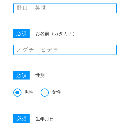
必須
お名前（カタカナ）
必須
性別
男性
女性
必須
生年月日