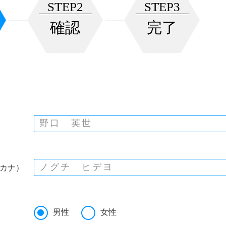
STEP2
STEP3
確認
完了
カナ）
男性
女性