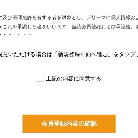
生及び医師免許を有する者を対象とし、プリーマに個人情報お
がこれを承認した者をいいます。当該会員登録および承認後、
るものとします。
を行った時点で､本規約を承諾したものとみなされます｡
同意いただける場合は「新規登録画面へ進む」をタップ
情報は会員自らがその内容につき責任を負うものとします。
会員本人がいつでも変更・追加・削除できるものとします。
上記の内容に同意する
思及び責任を持ってプリーマのサービスを利用するものとしま
なわないものとします｡
情報を登録する行為