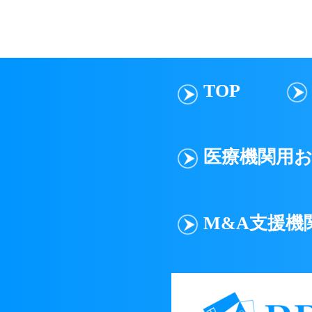
ID（メールア
せる行為
他の会員のID
TOP
著作権、商標権
個人や団体を誹
法令、公序良俗
医療機関用
プリーマのサー
プリーマのサー
用する行為
M&A支援機
プリーマのサー
プリーマの運営