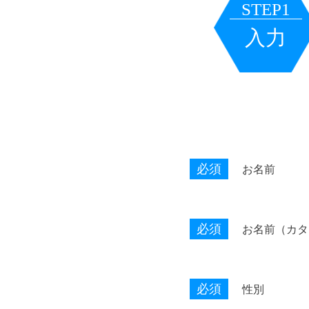
STEP1
入力
必須
お名前
必須
お名前（カタ
必須
性別