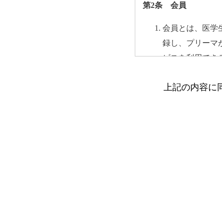
第2条 会員
会員とは、医学
録し、プリーマ
ビスを利用でき
会員は会員登録
上記の内容に
会員が登録した
登録した情報は
会員は自らの意
第3条 禁止行為
会員は以下の行為を行
意図的に虚偽の