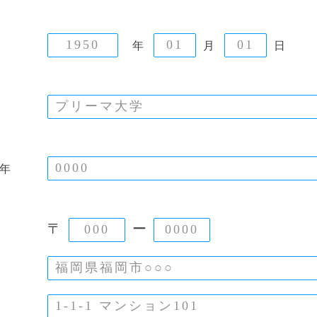
年
月
日
年
〒
ー