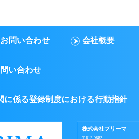
ドレス）またはパスワードを他人に貸与、譲渡などして、プリー
（メールアドレス）またはパスワードを不正に使用する行為
お問い合わせ
会社概要
、プライバシー権、氏名権、肖像権、名誉等の他人の権利を侵
謗中傷する行為
に反する行為、またはその恐れのある行為
お問い合わせ
ビスに支障をきたす恐れのある行為、その他プリーマが不適当
ビスを通して入手した情報を、複製、販売、出版、その他私的
関に係る登録制度における行動指針
ビスを営利目的として利用する行為
を妨げる行為、または信頼を毀損する行為
株式会社プリーマ
〒812-0882