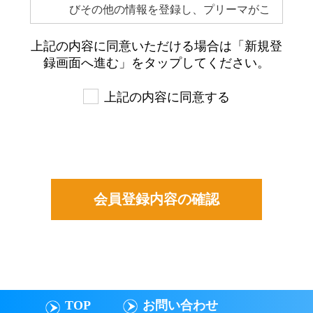
びその他の情報を登録し、プリーマがこ
れを承認した者をいいます。当該会員登
上記の内容に同意いただける場合は「新規登
録および承認後、会員はプリーマのサー
録画面へ進む」をタップしてください。
ビスを利用できるものとします。
会員は会員登録を行った時点で､本規約
上記の内容に同意する
を承諾したものとみなされます｡
会員が登録した情報は会員自らがその内
容につき責任を負うものとします。
登録した情報は会員本人がいつでも変
更・追加・削除できるものとします。
会員は自らの意思及び責任を持ってプリ
ーマのサービスを利用するものとしま
す｡
TOP
お問い合わせ
第3条 禁止行為