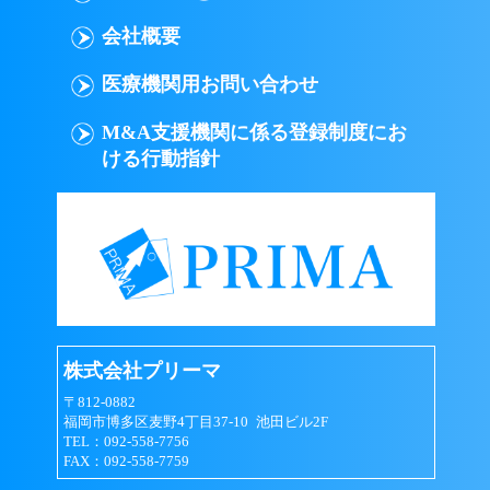
会員は以下の行為を行なわないものとします｡
会社概要
意図的に虚偽の情報を登録する行為
医療機関用お問い合わせ
ID（メールアドレス）またはパスワード
M&A支援機関に係る登録制度にお
を他人に貸与、譲渡などして、プリーマ
ける行動指針
のサービスを使用させる行為
他の会員のID（メールアドレス）または
パスワードを不正に使用する行為
著作権、商標権、プライバシー権、氏名
権、肖像権、名誉等の他人の権利を侵害
する行為
株式会社プリーマ
個人や団体を誹謗中傷する行為
〒812-0882
福岡市博多区麦野4丁目37-10 池田ビル2F
法令、公序良俗に反する行為、またはそ
TEL：092-558-7756
の恐れのある行為
FAX：092-558-7759