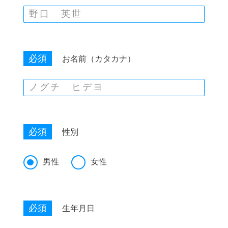
必須
お名前（カタカナ）
必須
性別
男性
女性
必須
生年月日