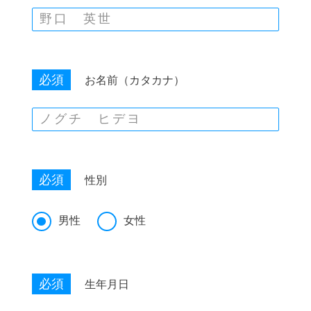
必須
お名前（カタカナ）
必須
性別
男性
女性
必須
生年月日