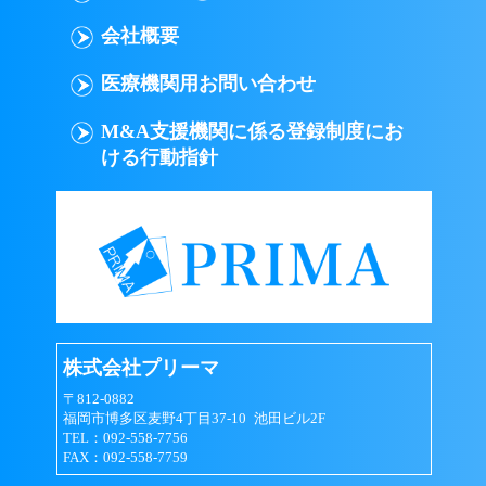
会員は以下の行為を行なわないものとします｡
会社概要
意図的に虚偽の情報を登録する行為
医療機関用お問い合わせ
ID（メールアドレス）またはパスワード
M&A支援機関に係る登録制度にお
を他人に貸与、譲渡などして、プリーマ
ける行動指針
のサービスを使用させる行為
他の会員のID（メールアドレス）または
パスワードを不正に使用する行為
著作権、商標権、プライバシー権、氏名
権、肖像権、名誉等の他人の権利を侵害
する行為
株式会社プリーマ
個人や団体を誹謗中傷する行為
〒812-0882
福岡市博多区麦野4丁目37-10 池田ビル2F
法令、公序良俗に反する行為、またはそ
TEL：092-558-7756
の恐れのある行為
FAX：092-558-7759