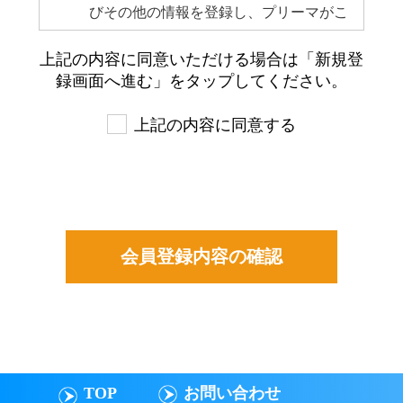
びその他の情報を登録し、プリーマがこ
れを承認した者をいいます。当該会員登
上記の内容に同意いただける場合は「新規登
録および承認後、会員はプリーマのサー
録画面へ進む」をタップしてください。
ビスを利用できるものとします。
会員は会員登録を行った時点で､本規約
上記の内容に同意する
を承諾したものとみなされます｡
会員が登録した情報は会員自らがその内
容につき責任を負うものとします。
登録した情報は会員本人がいつでも変
更・追加・削除できるものとします。
会員は自らの意思及び責任を持ってプリ
ーマのサービスを利用するものとしま
す｡
TOP
お問い合わせ
第3条 禁止行為