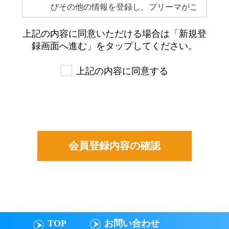
びその他の情報を登録し、プリーマがこ
れを承認した者をいいます。当該会員登
上記の内容に同意いただける場合は「新規登
録および承認後、会員はプリーマのサー
録画面へ進む」をタップしてください。
ビスを利用できるものとします。
会員は会員登録を行った時点で､本規約
上記の内容に同意する
を承諾したものとみなされます｡
会員が登録した情報は会員自らがその内
容につき責任を負うものとします。
登録した情報は会員本人がいつでも変
更・追加・削除できるものとします。
会員は自らの意思及び責任を持ってプリ
ーマのサービスを利用するものとしま
す｡
TOP
お問い合わせ
第3条 禁止行為