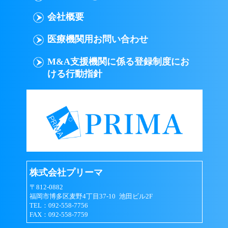
会員は以下の行為を行なわないものとします｡
会社概要
意図的に虚偽の情報を登録する行為
医療機関用お問い合わせ
ID（メールアドレス）またはパスワード
M&A支援機関に係る登録制度にお
を他人に貸与、譲渡などして、プリーマ
ける行動指針
のサービスを使用させる行為
他の会員のID（メールアドレス）または
パスワードを不正に使用する行為
著作権、商標権、プライバシー権、氏名
権、肖像権、名誉等の他人の権利を侵害
する行為
株式会社プリーマ
個人や団体を誹謗中傷する行為
〒812-0882
福岡市博多区麦野4丁目37-10 池田ビル2F
法令、公序良俗に反する行為、またはそ
TEL：092-558-7756
の恐れのある行為
FAX：092-558-7759