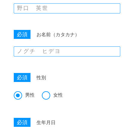
必須
お名前（カタカナ）
必須
性別
男性
女性
必須
生年月日