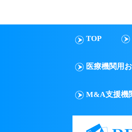
ID（メールア
せる行為
他の会員のID
TOP
著作権、商標権
個人や団体を誹
法令、公序良俗
医療機関用
プリーマのサー
プリーマのサー
用する行為
M&A支援機
プリーマのサー
プリーマの運営