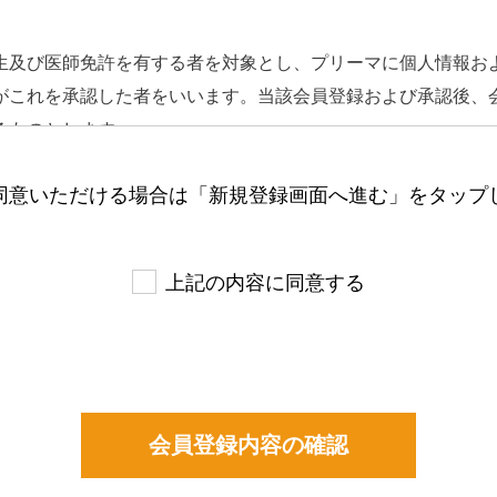
生及び医師免許を有する者を対象とし、プリーマに個人情報お
がこれを承認した者をいいます。当該会員登録および承認後、
るものとします。
を行った時点で､本規約を承諾したものとみなされます｡
同意いただける場合は「新規登録画面へ進む」をタップ
情報は会員自らがその内容につき責任を負うものとします。
会員本人がいつでも変更・追加・削除できるものとします。
上記の内容に同意する
思及び責任を持ってプリーマのサービスを利用するものとしま
なわないものとします｡
情報を登録する行為