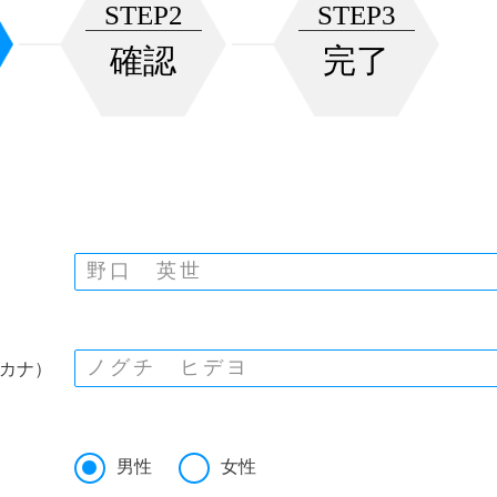
STEP2
STEP3
確認
完了
カナ）
男性
女性