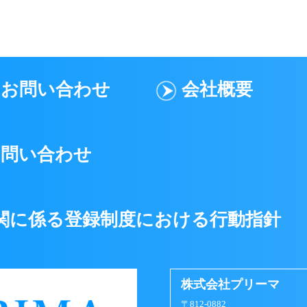
ドレス）またはパスワードを他人に貸与、譲渡などして、プリー
（メールアドレス）またはパスワードを不正に使用する行為
お問い合わせ
会社概要
、プライバシー権、氏名権、肖像権、名誉等の他人の権利を侵
謗中傷する行為
に反する行為、またはその恐れのある行為
お問い合わせ
ビスに支障をきたす恐れのある行為、その他プリーマが不適当
ビスを通して入手した情報を、複製、販売、出版、その他私的
関に係る登録制度における行動指針
ビスを営利目的として利用する行為
を妨げる行為、または信頼を毀損する行為
株式会社プリーマ
〒812-0882