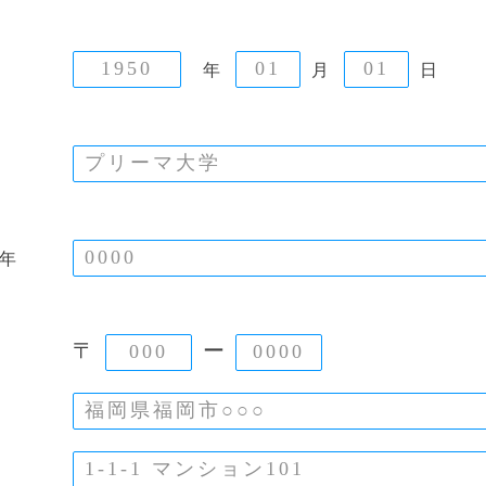
年
月
日
年
〒
ー