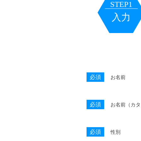
STEP1
入力
必須
お名前
必須
お名前（カタ
必須
性別