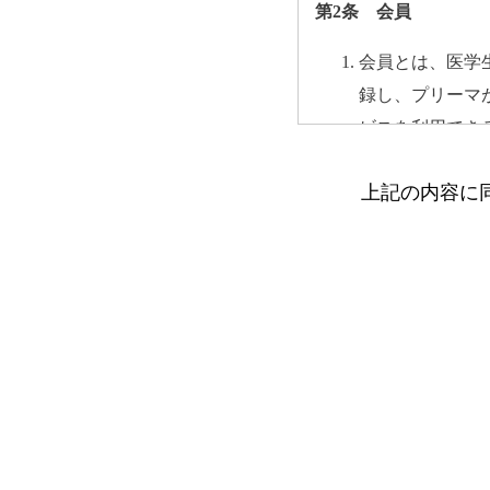
第2条 会員
会員とは、医学
録し、プリーマ
ビスを利用でき
会員は会員登録
上記の内容に
会員が登録した
登録した情報は
会員は自らの意
第3条 禁止行為
会員は以下の行為を行
意図的に虚偽の