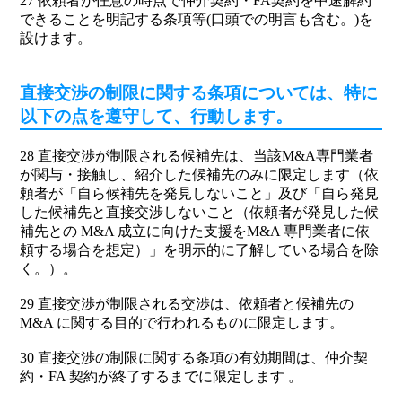
27 依頼者が任意の時点で仲介契約・FA契約を中途解約
できることを明記する条項等(口頭での明言も含む。)を
設けます。
直接交渉の制限に関する条項については、特に
以下の点を遵守して、行動します。
28 直接交渉が制限される候補先は、当該M&A専門業者
が関与・接触し、紹介した候補先のみに限定します（依
頼者が「自ら候補先を発見しないこと」及び「自ら発見
した候補先と直接交渉しないこと（依頼者が発見した候
補先との M&A 成立に向けた支援をM&A 専門業者に依
頼する場合を想定）」を明示的に了解している場合を除
く。）。
29 直接交渉が制限される交渉は、依頼者と候補先の
M&A に関する目的で行われるものに限定します。
30 直接交渉の制限に関する条項の有効期間は、仲介契
約・FA 契約が終了するまでに限定します 。