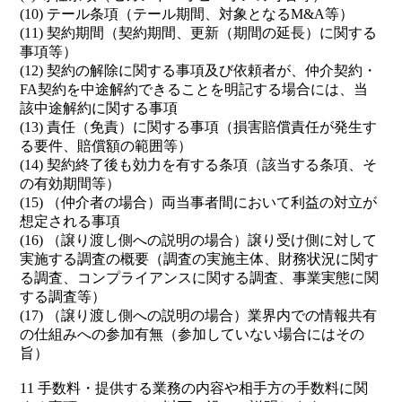
(10) テール条項（テール期間、対象となるM&A等）
(11) 契約期間（契約期間、更新（期間の延長）に関する
事項等）
(12) 契約の解除に関する事項及び依頼者が、仲介契約・
FA契約を中途解約できることを明記する場合には、当
該中途解約に関する事項
(13) 責任（免責）に関する事項（損害賠償責任が発生す
る要件、賠償額の範囲等）
(14) 契約終了後も効力を有する条項（該当する条項、そ
の有効期間等）
(15) （仲介者の場合）両当事者間において利益の対立が
想定される事項
(16) （譲り渡し側への説明の場合）譲り受け側に対して
実施する調査の概要（調査の実施主体、財務状況に関す
る調査、コンプライアンスに関する調査、事業実態に関
する調査等）
(17) （譲り渡し側への説明の場合）業界内での情報共有
の仕組みへの参加有無（参加していない場合にはその
旨）
11 手数料・提供する業務の内容や相手方の手数料に関