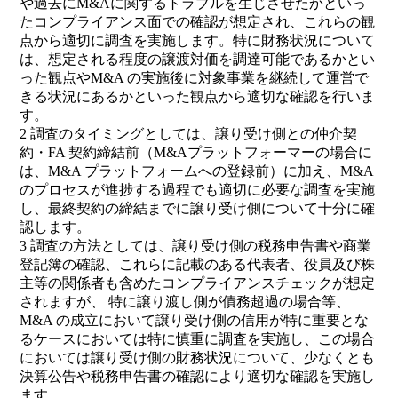
や過去にM&Aに関するトラブルを生じさせたかといっ
たコンプライアンス面での確認が想定され、これらの観
点から適切に調査を実施します。特に財務状況について
は、想定される程度の譲渡対価を調達可能であるかとい
った観点やM&A の実施後に対象事業を継続して運営で
きる状況にあるかといった観点から適切な確認を行いま
す。
2 調査のタイミングとしては、譲り受け側との仲介契
約・FA 契約締結前（M&Aプラットフォーマーの場合に
は、M&A プラットフォームへの登録前）に加え、M&A
のプロセスが進捗する過程でも適切に必要な調査を実施
し、最終契約の締結までに譲り受け側について十分に確
認します。
3 調査の方法としては、譲り受け側の税務申告書や商業
登記簿の確認、これらに記載のある代表者、役員及び株
主等の関係者も含めたコンプライアンスチェックが想定
されますが、 特に譲り渡し側が債務超過の場合等、
M&A の成立において譲り受け側の信用が特に重要とな
るケースにおいては特に慎重に調査を実施し、この場合
においては譲り受け側の財務状況について、少なくとも
決算公告や税務申告書の確認により適切な確認を実施し
ます。