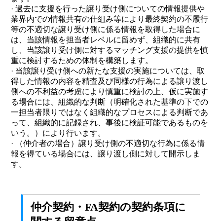
· 過去に支援を行った譲り受け側についての情報提供や
業界内での情報共有の仕組み等により最終契約の不履行
等の不適切な譲り受け側に係る情報を取得した場合に
は、当該情報を担当者レベルに留めず、組織的に共有
し、当該譲り受け側に対するマッチング支援の提供を慎
重に検討するための体制を構築します。
· 当該譲り受け側への新たな支援の実施については、取
得した情報の内容を精査及び同様の行為による譲り渡し
側への不利益の考慮により慎重に検討の上、仮に実施す
る場合には、組織的な判断（明確化された基準の下での
一担当者限りではなく組織的なプロセスによる判断であ
って、組織的に記録され、事後に検証可能であるものを
いう。）により行います。
· （仲介者の場合）譲り受け側の不適切な行為に係る情
報を得ている場合には、譲り渡し側に対して開示しま
す。
仲介契約・FA契約の契約条項に