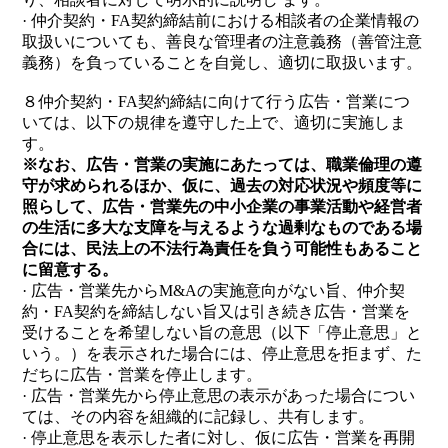
· 仲介契約・FA契約締結前における相談者の企業情報の
取扱いについても、善良な管理者の注意義務（善管注意
義務）を負っていることを自覚し、適切に取扱います。
８仲介契約・FA契約締結に向けて行う広告・営業につ
いては、以下の規律を遵守した上で、適切に実施しま
す。
※なお、広告・営業の実施にあたっては、職業倫理の遵
守が求められるほか、仮に、過去の対応状況や頻度等に
照らして、広告・営業先の中小企業の事業活動や経営者
の生活に多大な支障を与えるような過剰なものである場
合には、民法上の不法行為責任を負う可能性もあること
に留意する。
· 広告・営業先からM&Aの実施意向がない旨、仲介契
約・FA契約を締結しない旨又は引き続き広告・営業を
受けることを希望しない旨の意思（以下「停止意思」と
いう。）を表示された場合には、停止意思を拒まず、た
だちに広告・営業を停止します。
· 広告・営業先から停止意思の表示があった場合につい
ては、その内容を組織的に記録し、共有します。
· 停止意思を表示した者に対し、仮に広告・営業を再開