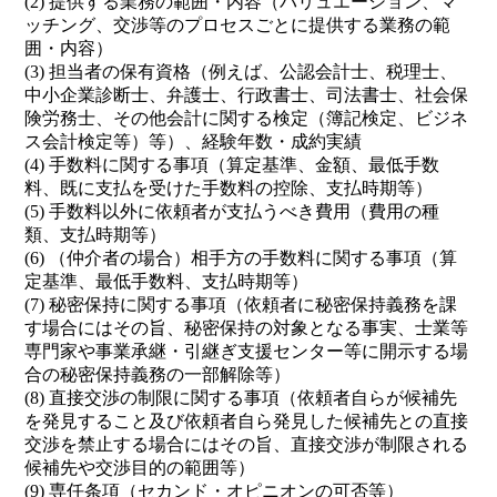
(2) 提供する業務の範囲・内容（バリュエーション、マ
ッチング、交渉等のプロセスごとに提供する業務の範
囲・内容）
(3) 担当者の保有資格（例えば、公認会計士、税理士、
中小企業診断士、弁護士、行政書士、司法書士、社会保
険労務士、その他会計に関する検定（簿記検定、ビジネ
ス会計検定等）等）、経験年数・成約実績
(4) 手数料に関する事項（算定基準、金額、最低手数
料、既に支払を受けた手数料の控除、支払時期等）
(5) 手数料以外に依頼者が支払うべき費用（費用の種
類、支払時期等）
(6) （仲介者の場合）相手方の手数料に関する事項（算
定基準、最低手数料、支払時期等）
(7) 秘密保持に関する事項（依頼者に秘密保持義務を課
す場合にはその旨、秘密保持の対象となる事実、士業等
専門家や事業承継・引継ぎ支援センター等に開示する場
合の秘密保持義務の一部解除等）
(8) 直接交渉の制限に関する事項（依頼者自らが候補先
を発見すること及び依頼者自ら発見した候補先との直接
交渉を禁止する場合にはその旨、直接交渉が制限される
候補先や交渉目的の範囲等）
(9) 専任条項（セカンド・オピニオンの可否等）