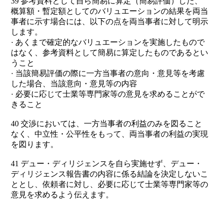
39 参考資料として自ら簡易に算定（簡易評価）した、
概算額・暫定額としてのバリュエーションの結果を両当
事者に示す場合には、以下の点を両当事者に対して明示
します。
· あくまで確定的なバリュエーションを実施したもので
はなく、参考資料として簡易に算定したものであるとい
うこと
· 当該簡易評価の際に一方当事者の意向・意見等を考慮
した場合、当該意向・意見等の内容
· 必要に応じて士業等専門家等の意見を求めることがで
きること
40 交渉においては、一方当事者の利益のみを図ること
なく、中立性・公平性をもって、両当事者の利益の実現
を図ります。
41 デュー・ディリジェンスを自ら実施せず、デュー・
ディリジェンス報告書の内容に係る結論を決定しないこ
ととし、依頼者に対し、必要に応じて士業等専門家等の
意見を求めるよう伝えます。