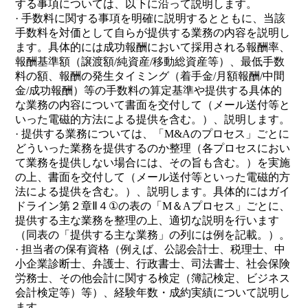
する事項については、以下に沿って説明します。
· 手数料に関する事項を明確に説明するとともに、当該
手数料を対価として自らが提供する業務の内容を説明し
ます。具体的には成功報酬において採用される報酬率、
報酬基準額（譲渡額/純資産/移動総資産等）、最低手数
料の額、報酬の発生タイミング（着手金/月額報酬/中間
金/成功報酬）等の手数料の算定基準や提供する具体的
な業務の内容について書面を交付して（メール送付等と
いった電磁的方法による提供を含む。）、説明します。
· 提供する業務については、「M&Aのプロセス」ごとに
どういった業務を提供するのか整理（各プロセスにおい
て業務を提供しない場合には、その旨も含む。）を実施
の上、書面を交付して（メール送付等といった電磁的方
法による提供を含む。）、説明します。具体的にはガイ
ドライン第２章Ⅱ４①の表の「M＆Aプロセス」ごとに、
提供する主な業務を整理の上、適切な説明を行います
（同表の「提供する主な業務」の列には例を記載。）。
· 担当者の保有資格（例えば、公認会計士、税理士、中
小企業診断士、弁護士、行政書士、司法書士、社会保険
労務士、その他会計に関する検定（簿記検定、ビジネス
会計検定等）等）、経験年数・成約実績について説明し
ます。