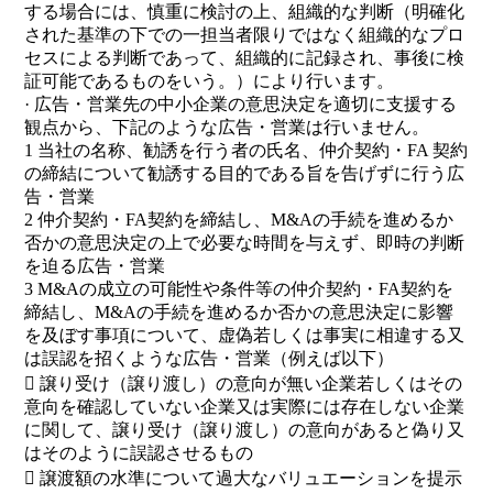
する場合には、慎重に検討の上、組織的な判断（明確化
された基準の下での一担当者限りではなく組織的なプロ
セスによる判断であって、組織的に記録され、事後に検
証可能であるものをいう。）により行います。
· 広告・営業先の中小企業の意思決定を適切に支援する
観点から、下記のような広告・営業は行いません。
1 当社の名称、勧誘を行う者の氏名、仲介契約・FA 契約
の締結について勧誘する目的である旨を告げずに行う広
告・営業
2 仲介契約・FA契約を締結し、M&Aの手続を進めるか
否かの意思決定の上で必要な時間を与えず、即時の判断
を迫る広告・営業
3 M&Aの成立の可能性や条件等の仲介契約・FA契約を
締結し、M&Aの手続を進めるか否かの意思決定に影響
を及ぼす事項について、虚偽若しくは事実に相違する又
は誤認を招くような広告・営業（例えば以下）
 譲り受け（譲り渡し）の意向が無い企業若しくはその
意向を確認していない企業又は実際には存在しない企業
に関して、譲り受け（譲り渡し）の意向があると偽り又
はそのように誤認させるもの
 譲渡額の水準について過大なバリュエーションを提示