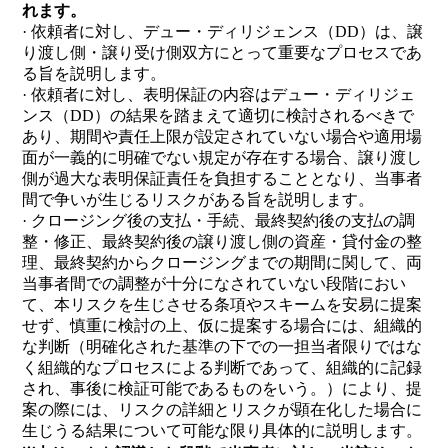
れます。
· 依頼者に対し、デュー・ディリジェンス（DD）は、譲
り渡し側・譲り受け側双方にとって重要なプロセスであ
る旨を説明します。
· 依頼者に対し、表明保証の内容はデュー・ディリジェ
ンス（DD）の結果を踏まえて適切に検討されるべきで
あり、期間や責任上限が設定されていない場合や適用場
面が一義的に明確でない規定が存在する場合、譲り渡し
側が過大な表明保証責任を負担することとなり、当事者
間で争いが生じるリスクがある旨を説明します。
· クロージング後の支払・手続、最終契約後の支払の調
整・修正、最終契約後の譲り渡し側の資産・貸付金の整
理、最終契約からクロージングまでの期間に関して、両
当事者間での調整が十分になされていない段階におい
て、本リスクを生じさせる条項やスキームを安易に提案
せず、慎重に検討の上、仮に提案する場合には、組織的
な判断（明確化された基準の下での一担当者限りではな
く組織的なプロセスによる判断であって、組織的に記録
され、事後に検証可能であるものをいう。）により、提
案の際には、リスクの詳細とリスクが顕在化した場合に
生じうる結果について可能な限り具体的に説明します。