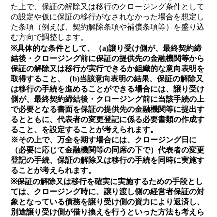
た上で、保証の解除又は移行のクロージング条件として
の設定や仮に保証の移行がなされなかった場合を想定し
た条項（例えば、契約解除条項や補償条項等）を盛り込
む方向で調整します。
※具体的な条件として、（a)譲り受け側が、最終契約締
結後・クロージング前に保証の提供先の金融機関等から
保証の解除又は移行が実行できるか組織的な意向表明を
取得すること、（b)当該意向表明の結果、保証の解除又
は移行の手続を進めることができる場合には、譲り受け
側が、最終契約締結後・クロージング前に当該手続の上
で必要となる書面を保証の提供先の金融機関等に提出す
るとともに、代表者の変更登記に係る必要書類の作成す
ること、を設定することが考えられます。
※その上で、万全を期す場合には、クロージング日に
（必要に応じて金融機関等の同席の下で）代表者の変更
登記の手続、保証の解除又は移行の手続を同時に実施す
ることが考えられます。
※保証の解除又は移行を確実に実施するための手段とし
ては、クロージング時に、譲り渡し側の経営者保証の対
象となっている債務を譲り受け側の資力により返済し、
別途譲り受け側が借り換えを行うといった方法も考えら