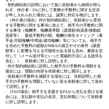
· 契約締結前の説明において仮に依頼者から納得が得ら
れず、仲介者・FAに対して業務や手数料に関する交渉
が申し入れられた場合には、誠実に対応を検討します。
· （仲介者の場合）仲介契約締結前に、依頼者から受領
する手数料に関する事項に加えて、相手方の手数料に関
する事項（報酬率、報酬基準額（譲渡額/純資産/移動総
資産等）、最低手数料の額、報酬の発生タイミング（着
手金/月額報酬/中間金/成功報酬）等についても、相手方
を含めた手数料の総額がM&Aの成立やその条件（譲渡
額等）に影響を与える可能性がある旨も含め、書面を交
付して（メール送付等といった電磁的方法による提供を
含む。）、依頼者に対し説明します。
· 仲介契約締結前に説明した相手方の手数料を増額する
場合には、増額の内容を依頼者に対し開示します。
· 依頼者の手数料を減額する場合には、当初説明した相
手方の手数料を増額していない旨を依頼者に対して改め
て説明します。
· （FAの場合）相手方を支援するFAから支払を受ける場
合には、支払額や支払の名目、支払時期について依頼者
に対し説明します。