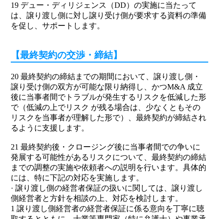
19 デュー・ディリジェンス（DD）の実施に当たって
は、譲り渡し側に対し譲り受け側が要求する資料の準備
を促し、サポートします。
【最終契約の交渉・締結】
20 最終契約の締結までの期間において、譲り渡し側・
譲り受け側の双方が可能な限り納得し、かつM&A 成立
後に当事者間でトラブルが発生するリスクを低減した形
で（低減の上でリスク が残る場合は、少なくともその
リスクを当事者が理解した形で）、最終契約が締結され
るように支援します。
21 最終契約後・クロージング後に当事者間での争いに
発展する可能性があるリスクについて、最終契約の締結
までの調整の実施や依頼者への説明を行います。具体的
には、特に下記の対応を実施します。
· 譲り渡し側の経営者保証の扱いに関しては、譲り渡し
側経営者と方針を相談の上、対応を検討します。
1 譲り渡し側経営者の経営者保証に係る意向を丁寧に聴
取するとともに、士業等専門家（特に弁護士）や事業承