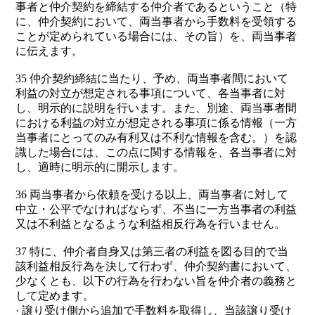
事者と仲介契約を締結する仲介者であるということ（特
に、仲介契約において、両当事者から手数料を受領する
ことが定められている場合には、その旨）を、両当事者
に伝えます。
35 仲介契約締結に当たり、予め、両当事者間において
利益の対立が想定される事項について、各当事者に対
し、明示的に説明を行います。また、別途、両当事者間
における利益の対立が想定される事項に係る情報（一方
当事者にとってのみ有利又は不利な情報を含む。）を認
識した場合には、この点に関する情報を、各当事者に対
し、適時に明示的に開示します。
36 両当事者から依頼を受ける以上、両当事者に対して
中立・公平でなければならず、不当に一方当事者の利益
又は不利益となるような利益相反行為を行いません。
37 特に、仲介者自身又は第三者の利益を図る目的で当
該利益相反行為を決して行わず、仲介契約書において、
少なくとも、以下の行為を行わない旨を仲介者の義務と
して定めます。
· 譲り受け側から追加で手数料を取得し、当該譲り受け