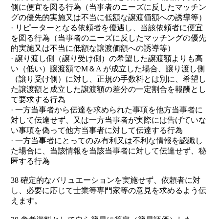
側に便宜を図る行為（当事者のニーズに反したマッチン
グの優先的実施又は不当に低額な譲渡価額への誘導等）
· リピーターとなる依頼者を優遇し、当該依頼者に便宜
を図る行為（当事者のニーズに反したマッチングの優先
的実施又は不当に低額な譲渡価額への誘導等）
· 譲り渡し側（譲り受け側）の希望した譲渡額よりも高
い（低い）譲渡額でM＆A が成立した場合、譲り渡し側
（譲り受け側）に対し、正規の手数料とは別に、希望し
た譲渡額と成立した譲渡額の差分の一定割合を報酬とし
て要求する行為
· 一方当事者から伝達を求められた事項を他方当事者に
対して伝達せず、又は一方当事者が実際には告げていな
い事項を偽って他方当事者に対して伝達する行為
· 一方当事者にとってのみ有利又は不利な情報を認識し
た場合に、当該情報を当該当事者に対して伝達せず、秘
匿する行為
38 確定的なバリュエーションを実施せず、依頼者に対
し、必要に応じて士業等専門家等の意見を求めるよう伝
えます。