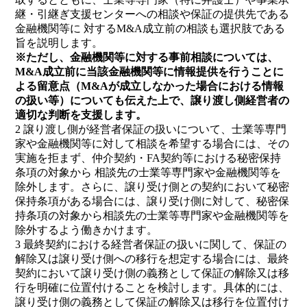
継・引継ぎ支援センターへの相談や保証の提供先である
金融機関等に 対するM&A成立前の相談も選択肢である
旨を説明します。
※ただし、金融機関等に対する事前相談については、
M&A成立前に当該金融機関等に情報提供を行うことに
よる留意点（M&Aが成立しなかった場合における情報
の扱い等）についても伝えた上で、譲り渡し側経営者の
適切な判断を支援します。
2 譲り渡し側が経営者保証の扱いについて、士業等専門
家や金融機関等に対して相談を希望する場合には、その
実施を拒まず、仲介契約・FA契約等における秘密保持
条項の対象から 相談先の士業等専門家や金融機関等を
除外します。さらに、譲り受け側との契約において秘密
保持条項がある場合には、譲り受け側に対して、秘密保
持条項の対象から相談先の士業等専門家や金融機関等を
除外するよう働きかけます。
3 最終契約における経営者保証の扱いに関して、保証の
解除又は譲り受け側への移行を想定する場合には、最終
契約において譲り受け側の義務として保証の解除又は移
行を明確に位置付けることを検討します。具体的には、
譲り受け側の義務として保証の解除又は移行を位置付け