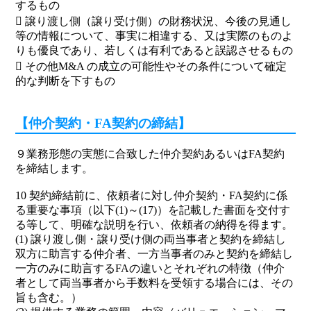
するもの
 譲り渡し側（譲り受け側）の財務状況、今後の見通し
等の情報について、事実に相違する、又は実際のものよ
りも優良であり、若しくは有利であると誤認させるもの
 その他M&A の成立の可能性やその条件について確定
的な判断を下すもの
【仲介契約・FA契約の締結】
９業務形態の実態に合致した仲介契約あるいはFA契約
を締結します。
10 契約締結前に、依頼者に対し仲介契約・FA契約に係
る重要な事項（以下(1)～(17)）を記載した書面を交付す
る等して、明確な説明を行い、依頼者の納得を得ます。
(1) 譲り渡し側・譲り受け側の両当事者と契約を締結し
双方に助言する仲介者、一方当事者のみと契約を締結し
一方のみに助言するFAの違いとそれぞれの特徴（仲介
者として両当事者から手数料を受領する場合には、その
旨も含む。）