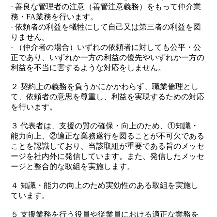
· 善良な管理者の注意（善管注意義務）をもって仲介業
務・FA業務を行います。
· 依頼者の利益を犠牲にして自己又は第三者の利益を図
りません。
· （仲介者の場合）いずれの依頼者に対しても公平・公
正であり、いずれか一方の利益の優先やいずれか一方の
利益を不当に害するような対応をしません。
２ 契約上の義務を負うかにかかわらず、職業倫理とし
て、依頼者の意思を尊重し、利益を実現するための対応
を行います。
３ 代表者は、支援の質の確保・向上のため、①知識・
能力向上、②適正な業務遂行を図ることが不可欠である
ことを認識しており、当該取組が重要である旨のメッセ
ージを社内外に発信しています。また、発信したメッセ
ージと整合的な取組を実施します。
４ 知識・能力の向上のため実効性のある取組を実施し
ています。
５ 支援業務を行う役員や従業員における適正な業務を