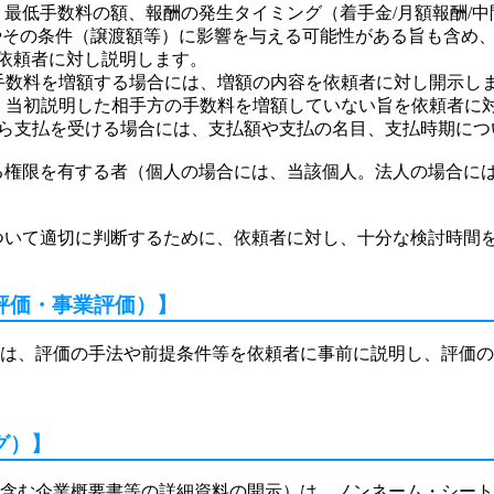
、最低手数料の額、報酬の発生タイミング（着手金/月額報酬/
やその条件（譲渡額等）に影響を与える可能性がある旨も含め
依頼者に対し説明します。
の手数料を増額する場合には、増額の内容を依頼者に対し開示し
は、当初説明した相手方の手数料を増額していない旨を依頼者に
Aから支払を受ける場合には、支払額や支払の名目、支払時期に
締結する権限を有する者（個人の場合には、当該個人。法人の場合
締結について適切に判断するために、依頼者に対し、十分な検討時間
評価・事業評価）】
っては、評価の手法や前提条件等を依頼者に事前に説明し、評価
グ）】
称を含む企業概要書等の詳細資料の開示）は、ノンネーム・シー