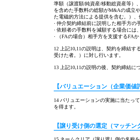
準額（譲渡額/純資産/移動総資産等）
を含めた手数料の総額がM&Aの成立
た電磁的方法による提供を含む。）、
· 仲介契約締結前に説明した相手方
· 依頼者の手数料を減額する場合に
· （FAの場合）相手方を支援するF
12 上記10,11の説明は、契約を
受けた者。）に対し行います。
13 上記10,11の説明の後、契約
【バリュエーション（企業価値
14 バリュエーションの実施に当た
を得ます。
【譲り受け側の選定（マッチン
15 ネームクリア（譲り渡し側の名