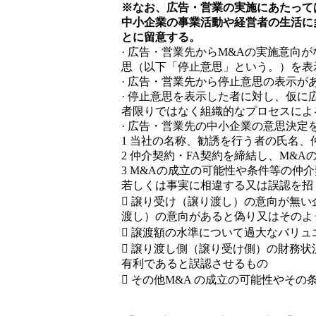
※なお、広告・営業の実施にあたって
中小企業の事業活動や経営者の生活に
とに留意する。
· 広告・営業先からM&Aの実施意向
思（以下「停止意思」という。）を表
· 広告・営業先から停止意思の表示
· 停止意思を表示した者に対し、仮
者限りではなく組織的なプロセスによ
· 広告・営業先の中小企業の意思決
1 当社の名称、勧誘を行う者の氏名、
2 仲介契約・FA契約を締結し、M&
3 M&Aの成立の可能性や条件等の仲
若しくは事実に相違する又は誤認を招
 譲り受け（譲り渡し）の意向が無
渡し）の意向があると偽り又はそのよ
 譲渡額の水準について過大なバリ
 譲り渡し側（譲り受け側）の財務
有利であると誤認させるもの
 その他M&A の成立の可能性やそ