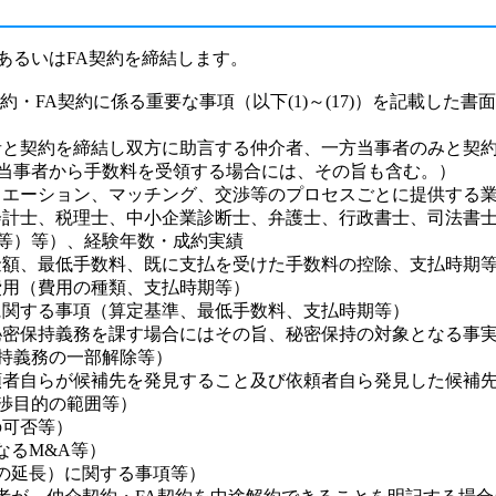
あるいはFA契約を締結します。
約・FA契約に係る重要な事項（以下(1)～(17)）を記載した
事者と契約を締結し双方に助言する仲介者、一方当事者のみと契
当事者から手数料を受領する場合には、その旨も含む。）
リュエーション、マッチング、交渉等のプロセスごとに提供する
公認会計士、税理士、中小企業診断士、弁護士、行政書士、司法書
等）等）、経験年数・成約実績
、金額、最低手数料、既に支払を受けた手数料の控除、支払時期
き費用（費用の種類、支払時期等）
料に関する事項（算定基準、最低手数料、支払時期等）
者に秘密保持義務を課す場合にはその旨、秘密保持の対象となる事
持義務の一部解除等）
（依頼者自らが候補先を発見すること及び依頼者自ら発見した候補
渉目的の範囲等）
の可否等）
なるM&A等）
間の延長）に関する事項等）