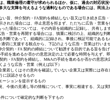
は、職業倫理の遵守が求められるほか、仮に、過去の対応状況
多大な支障を与えるような過剰なものである場合には、民法上
がない旨、仲介契約・FA契約を締結しない旨又は引き続き広告
示された場合には、停止意思を拒まず、ただちに広告・営業を
があった場合については、その内容を組織的に記録し、共有しま
に広告・営業を再開する場合には、慎重に検討の上、組織的な判
る判断であって、組織的に記録され、事後に検証可能であるも
定を適切に支援する観点から、下記のような広告・営業は行いま
仲介契約・FA 契約の締結について勧誘する目的である旨を告
Aの手続を進めるか否かの意思決定の上で必要な時間を与えず、
介契約・FA契約を締結し、M&Aの手続を進めるか否かの意思
くような広告・営業（例えば以下）
い企業若しくはその意向を確認していない企業又は実際には存在
うに誤認させるもの
ュエーションを提示するもの
状況、今後の見通し等の情報について、事実に相違する、又は実
の条件について確定的な判断を下すもの