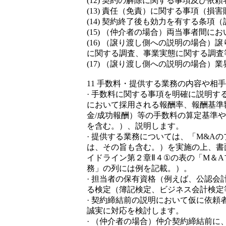
(12) 契約の解除に関する事項及び
(13) 責任（免責）に関する事項（
(14) 契約終了後も効力を有する条
(15) （仲介者の場合）両当事者間
(16) （譲り渡し側への説明の場合
に関する調査、事業実態に関する調査
(17) （譲り渡し側への説明の場合
11 手数料・提供する業務の内容や
· 手数料に関する事項を明確に説明
において採用される報酬率、報酬基準額
金/成功報酬）等の手数料の算定基準
を含む。）、説明します。
· 提供する業務については、「M&
は、その旨も含む。）を実施の上、書
イドライン第２章Ⅱ４①の表の「M＆
務」の列には例を記載。）。
· 担当者の保有資格（例えば、公認
る検定（簿記検定、ビジネス会計検定
· 契約締結前の説明において仮に依
誠実に対応を検討します。
· （仲介者の場合）仲介契約締結前