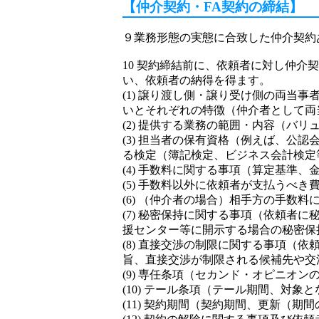
【仲介契約・FA契約の締結】
９業務形態の実態に合致した仲介契約
10 契約締結前に、依頼者に対し仲介契
い、依頼者の納得を得ます。
(1) 譲り渡し側・譲り受け側の両当
いとそれぞれの特徴（仲介者として両
(2) 提供する業務の範囲・内容（バ
(3) 担当者の保有資格（例えば、
る検定（簿記検定、ビジネス会計検定
(4) 手数料に関する事項（算定基準
(5) 手数料以外に依頼者が支払うべ
(6) （仲介者の場合）相手方の手数
(7) 秘密保持に関する事項（依頼
援センター等に開示する場合の秘密保
(8) 直接交渉の制限に関する事項
旨、直接交渉が制限される候補先や交
(9) 専任条項（セカンド・オピニオン
(10) テール条項（テール期間、対象と
(11) 契約期間（契約期間、更新（期