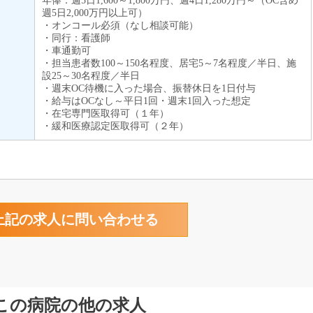
年俸：週5日1,600～1,800万円、週4日1,280万円～（OC含め
週5日2,000万円以上可）
・オンコール必須（なし相談可能）
・同行：看護師
・車通勤可
・担当患者数100～150名程度、居宅5～7名程度／半日、施
設25～30名程度／半日
・週末OC待機に入った場合、振替休日を1日付与
・給与はOCなし～平日1回・週末1回入った想定
・在宅専門医取得可（１年）
・緩和医療認定医取得可（２年）
この病院の他の求人