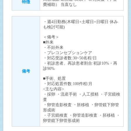
特徴
費補助） 当直なし
・週4日勤務(木曜日+土曜日+日曜日 休み
も検討可能)
＜備考＞
■外来
・不妊外来
・プレコンセプションケア
・対応受診者数:30~50名程/日
・初診患者、再診患者割合:初診10%・再
診90%
備考
■手術、処置
・対応処置件数:100件程/月
<主な内容>
・採卵 ・流産手術 ・人工授精 ・子宮鏡検
査
・卵管造影検査 ・胚移植 ・卵管鏡下卵管
形成術
・子宮鏡検査 ・卵管造影検査 ・胚移植 ・
卵管鏡下卵管形成術