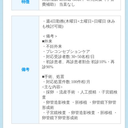
特徴
費補助） 当直なし
・週4日勤務(木曜日+土曜日+日曜日 休み
も検討可能)
＜備考＞
■外来
・不妊外来
・プレコンセプションケア
・対応受診者数:30~50名程/日
・初診患者、再診患者割合:初診10%・再
診90%
備考
■手術、処置
・対応処置件数:100件程/月
<主な内容>
・採卵 ・流産手術 ・人工授精 ・子宮鏡検
査
・卵管造影検査 ・胚移植 ・卵管鏡下卵管
形成術
・子宮鏡検査 ・卵管造影検査 ・胚移植 ・
卵管鏡下卵管形成術