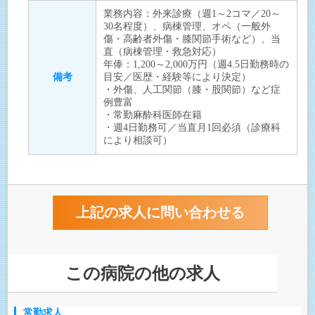
業務内容：外来診療（週1～2コマ／20～
30名程度）、病棟管理、オペ（一般外
傷・高齢者外傷・膝関節手術など）、当
直（病棟管理・救急対応）
年俸：1,200～2,000万円（週4.5日勤務時の
備考
目安／医歴・経験等により決定）
・外傷、人工関節（膝・股関節）など症
例豊富
・常勤麻酔科医師在籍
・週4日勤務可／当直月1回必須（診療科
により相談可）
この病院の他の求人
常勤求人