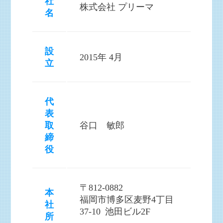
社
株式会社 プリーマ
名
設
2015年 4月
立
代
表
取
谷口 敏郎
締
役
〒812-0882
本
福岡市博多区麦野4丁目
社
37-10 池田ビル2F
所